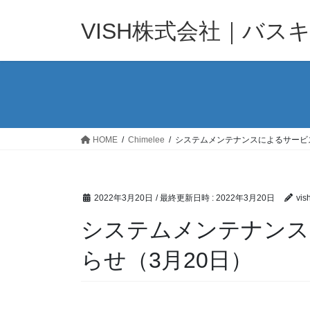
コ
ナ
ン
ビ
VISH株式会社｜バス
テ
ゲ
ン
ー
ツ
シ
へ
ョ
ス
ン
キ
に
ッ
移
HOME
Chimelee
システムメンテナンスによるサービ
プ
動
2022年3月20日
/ 最終更新日時 :
2022年3月20日
vis
システムメンテナンス
らせ（3月20日）