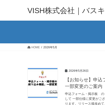
コ
ナ
ン
ビ
VISH株式会社｜バス
テ
ゲ
ン
ー
ツ
シ
へ
ョ
ス
ン
キ
に
ッ
移
HOME
2026年5月
プ
動
2026年5月26日
【お知らせ】申込
一部変更のご案内
申込フォーム・掲示板 の
して 一部仕様に変更がご
ります。リリース後改めてご