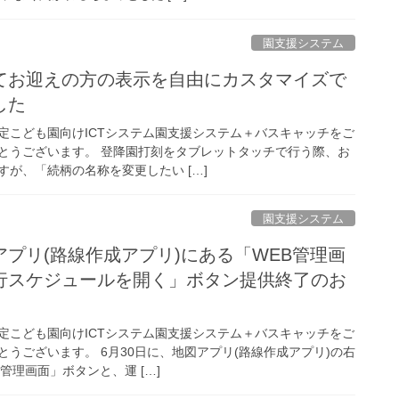
園支援システム
てお迎えの方の表示を自由にカスタマイズで
した
定こども園向けICTシステム園支援システム＋バスキャッチをご
とうございます。 登降園打刻をタブレットタッチで行う際、お
が、「続柄の名称を変更したい […]
園支援システム
プリ(路線作成アプリ)にある「WEB管理画
行スケジュールを開く」ボタン提供終了のお
定こども園向けICTシステム園支援システム＋バスキャッチをご
うございます。 6月30日に、地図アプリ(路線作成アプリ)の右
管理画面」ボタンと、運 […]