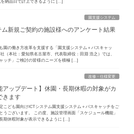
を納品日で計上できるように […]
園支援システム
ステム新規ご契約の施設様へのアンケート結果
も園の働き方改革を支援する「園支援システム＋バスキャッ
式会社（本社：愛知県名古屋市、代表取締役：田淵 浩之）では、
ッチ」ご検討の皆様のニーズを積極 […]
改修・仕様変更
能アップデート】休園・長期休暇の対象がカ
できます
定こども園向けICTシステム園支援システム＋バスキャッチをご
とうございます。 この度、施設管理画面「スケジュール機能」
期休暇対象が表示できるように […]