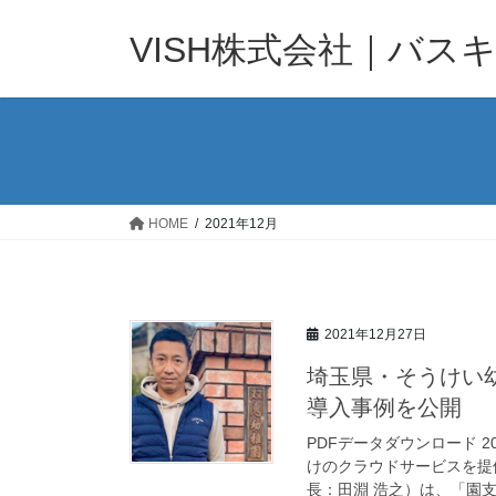
コ
ナ
ン
ビ
VISH株式会社｜バス
テ
ゲ
ン
ー
ツ
シ
へ
ョ
ス
ン
キ
に
ッ
移
HOME
2021年12月
プ
動
2021年12月27日
埼玉県・そうけい
導入事例を公開
PDFデータダウンロード 2
けのクラウドサービスを提
長：田淵 浩之）は、「園支