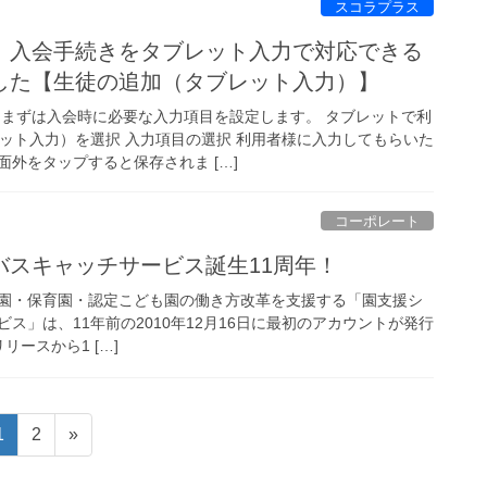
スコラプラス
】入会手続きをタブレット入力で対応できる
した【生徒の追加（タブレット入力）】
 まずは入会時に必要な入力項目を設定します。 タブレットで利
ット入力）を選択 入力項目の選択 利用者様に入力してもらいた
外をタップすると保存されま […]
コーポレート
バスキャッチサービス誕生11周年！
稚園・保育園・認定こども園の働き方改革を支援する「園支援シ
ス」は、11年前の2010年12月16日に最初のアカウントが発行
リリースから1 […]
固
固
1
2
»
定
定