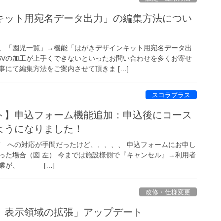
キット用宛名データ出力」の編集方法につい
、「園児一覧」→機能「はがきデザインキット用宛名データ出
SVの加工が上手くできないといったお問い合わせを多くお寄せ
にて編集方法をご案内させて頂きま […]
スコラプラス
ト】申込フォーム機能追加：申込後にコース
ようになりました！
” への対応が手間だったけど、、、、、 申込フォームにお申し
った場合（図 左） 今までは施設様側で『キャンセル』→利用者
作業が、 […]
改修・仕様変更
 表示領域の拡張」アップデート