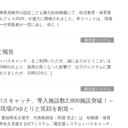
、兵庫県尼崎市の認定こども園七松幼稚園にて、幼児教育・保育業
んフェス2025」が盛大に開催されました。本イベントは、現場
や実践者が一堂に会し、幼 […]
園支援システム
ご報告
＋バスキャッチ」をご利用いただき、誠にありがとうございま
火）15時01分より、負荷が高くなった影響で、以下のシステムに繋
ましたが、15時12分 […]
園支援システム
スキャッチ、導入施設数2,800施設突破！～
育現場のゆとりと笑顔を創造～
本社：愛知県名古屋市、代表取締役：田淵 浩之）は、幼稚園・保育
率化を支援するICTシステム「園支援システム＋バスキャッチ」