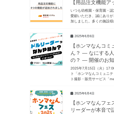
【用品注文機能ア
いつも幼稚園・保育園・認
愛顧いただき、誠にありが
加しました。多くの施設様に
2025年6月6日
【ホンマなんコミュ
ん？ ― なにする
の？ ― 開催のお
2025年7月15日（火）
ト「ホンマなんコミュニティ
ト撮影・販売サービス「memor
2025年6月4日
【ホンマなんフェス
リーダーが本音で