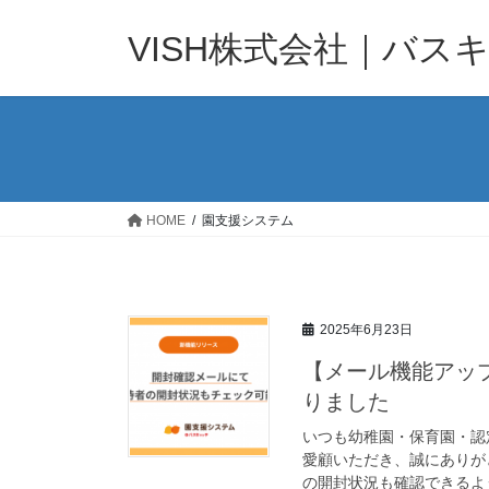
コ
ナ
ン
ビ
VISH株式会社｜バス
テ
ゲ
ン
ー
ツ
シ
へ
ョ
ス
ン
キ
に
ッ
移
HOME
園支援システム
プ
動
2025年6月23日
【メール機能アッ
りました
いつも幼稚園・保育園・認
愛顧いただき、誠にありが
の開封状況も確認できるよう