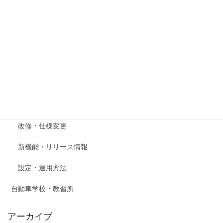
その他
ネクストーク
れんらくアプリ
公共バス
園支援システム
対応方針
改修・仕様変更
新機能・リリース情報
設定・運用方法
自動車学校・教習所
アーカイブ