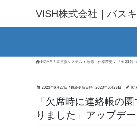
コ
ナ
ン
ビ
VISH株式会社｜バス
テ
ゲ
ン
ー
ツ
シ
へ
ョ
ス
ン
キ
に
ッ
移
HOME
園支援システム
改修・仕様変更
「欠席時に
プ
動
2023年6月27日
/ 最終更新日時 :
2023年6月28日
[幼
「欠席時に連絡帳の園
りました」アップデー