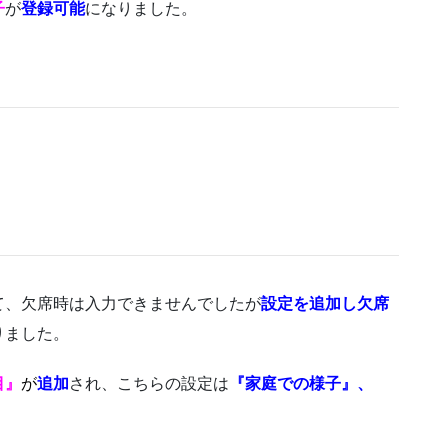
子
が
登録可能
になりました。
て、欠席時は入力できませんでしたが
設定を追加し欠席
りました。
目』
が
追加
され、こちらの設定は
『家庭での様子』、