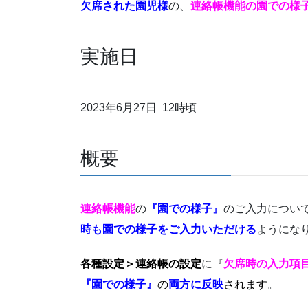
欠席された園児様
の、
連絡帳機能の園での様
実施日
2023年6月27日 12時頃
概要
連絡帳機能
の
『園での様子』
のご入力につい
時も園での様子をご入力いただける
ようにな
各種設定＞連絡帳の設定
に『
欠席時の入力項
『園での様子』
の
両方に反映
されます
。