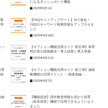
になるダッシュボード機能
2025年9月1日
】緊
【FAQサイトアップデート】AIで進化！
活用
FAQのキーワード検索性能をアップさせま
した
2025年8月18日
ネッ
【オプション機能活用ガイド 第五弾】保育
化
料計算の課題解決！導入効果と導入準備
2025年8月11日
保育
【オプション機能活用ガイド 第三弾】連絡
ご紹
帳機能の活用メリット －保護者編－
2025年8月7日
連絡
【機能追加】課外教室情報を預かり保育
（延長保育）機能で活用できるようになり
ました