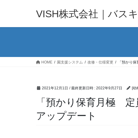
コ
ナ
ン
ビ
VISH株式会社｜バス
テ
ゲ
ン
ー
ツ
シ
へ
ョ
ス
ン
キ
に
ッ
移
HOME
園支援システム
改修・仕様変更
「預かり保
プ
動
2021年12月1日
/ 最終更新日時 :
2022年9月27日
[幼
「預かり保育月極 定
アップデート