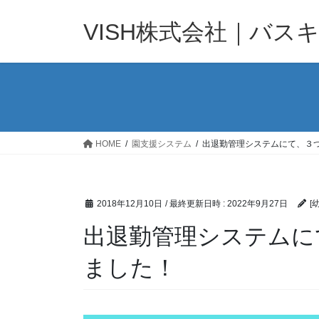
コ
ナ
ン
ビ
VISH株式会社｜バス
テ
ゲ
ン
ー
ツ
シ
へ
ョ
ス
ン
キ
に
ッ
移
HOME
園支援システム
出退勤管理システムにて、３
プ
動
2018年12月10日
/ 最終更新日時 :
2022年9月27日
[
出退勤管理システムに
ました！