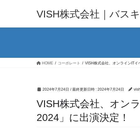
コ
ナ
ン
ビ
VISH株式会社｜バス
テ
ゲ
ン
ー
ツ
シ
へ
ョ
ス
ン
キ
に
ッ
移
HOME
コーポレート
VISH株式会社、オンラインITイ
プ
動
2024年7月24日
/ 最終更新日時 :
2024年7月24日
vis
VISH株式会社、オンラ
2024」に出演決定！