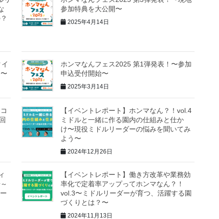
な
参加特典を大公開〜
の？
2025年4月14日
タイ
ホンマなんフェス2025 第1弾発表！〜参加
開〜
申込受付開始〜
2025年3月14日
んコ
【イベントレポート】ホンマなん？！vol.4
4回
ミドルと一緒に作る園内の仕組みと仕か
け〜現役ミドルリーダーの悩みを聞いてみ
よう〜
2024年12月26日
ィ
【イベントレポート】働き方改革や業務効
場～
率化で定着率アップってホンマなん？！
ナー
vol.3〜ミドルリーダーが育つ、活躍する園
づくりとは？〜
2024年11月13日