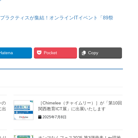
ベストプラクティスが集結！オンラインITイベント「89祭
Hatena
Pocket
Copy
ンの
［Chimelee（チャイムリー）］が「第10回
に出
関西教育ICT展」に出展いたします
2025年7月8日
ルリ
ホンマなんフェス2025 第3弾発表！〜現地