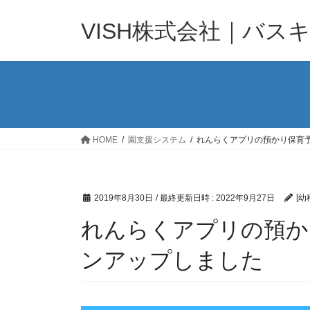
コ
ナ
ン
ビ
VISH株式会社｜バス
テ
ゲ
ン
ー
ツ
シ
へ
ョ
ス
ン
キ
に
ッ
移
HOME
園支援システム
れんらくアプリの預かり保育
プ
動
2019年8月30日
/ 最終更新日時 :
2022年9月27日
[幼
れんらくアプリの預か
ンアップしました