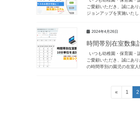
ご愛顧いただき、誠にあり
ジョンアップを実施いたしま
2024年4月26日
時間帯別在室数集
いつも幼稚園・保育園・認
ご愛顧いただき、誠にあり
の時間帯別の園児の在室人数
投
固
«
1
2
稿
定
ペ
ナ
ー
ビ
ジ
ゲ