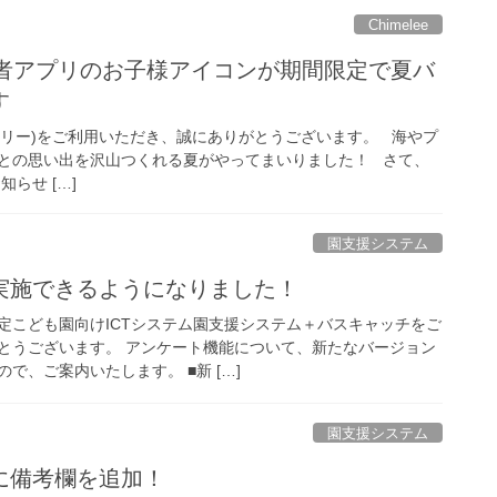
Chimelee
】保護者アプリのお子様アイコンが期間限定で夏バ
す
ャイムリー)をご利用いただき、誠にありがとうございます。 海やプ
との思い出を沢山つくれる夏がやってまいりました！ さて、
知らせ […]
園支援システム
実施できるようになりました！
定こども園向けICTシステム園支援システム＋バスキャッチをご
とうございます。 アンケート機能について、新たなバージョン
で、ご案内いたします。 ■新 […]
園支援システム
に備考欄を追加！