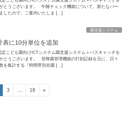
がとうございます。 午睡チェック機能について、新たなバー
したので、ご案内いたしま […]
園支援システム
計表に10分単位を追加
定こども園向けICTシステム園支援システム＋バスキャッチを
がとうございます。 登降園管理機能の打刻記録を元に、日々
を集計する『時間帯別在園 […]
固
固
固
3
…
18
»
定
定
定
ペ
ペ
ペ
ー
ー
ー
ジ
ジ
ジ