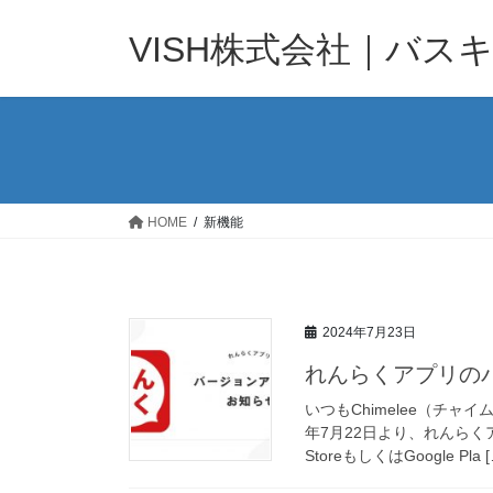
コ
ナ
ン
ビ
VISH株式会社｜バス
テ
ゲ
ン
ー
ツ
シ
へ
ョ
ス
ン
キ
に
ッ
移
HOME
新機能
プ
動
2024年7月23日
れんらくアプリのバー
いつもChimelee（チャ
年7月22日より、れんらくア
StoreもしくはGoogle Pla [