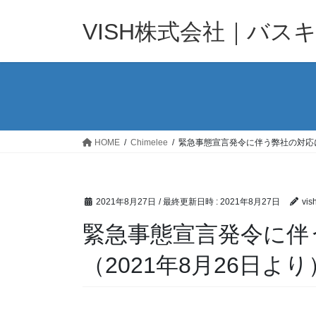
コ
ナ
ン
ビ
VISH株式会社｜バス
テ
ゲ
ン
ー
ツ
シ
へ
ョ
ス
ン
キ
に
ッ
移
HOME
Chimelee
緊急事態宣言発令に伴う弊社の対応に
プ
動
2021年8月27日
/ 最終更新日時 :
2021年8月27日
vis
緊急事態宣言発令に伴
（2021年8月26日より