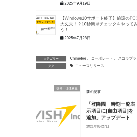
2025年9月19日
【Windows10サポート終了】施設のPC
大丈夫！？10秒簡単チェックをやって
う！
2025年7月28日
Chimelee
、
コーポレート
、
スコラプラ
カテゴリー
ニュースリリース
タグ
改修・仕様変更
前の記事
「登降園 時刻一覧表
示項目に[自由項目]を
追加」アップデート
2021年8月27日