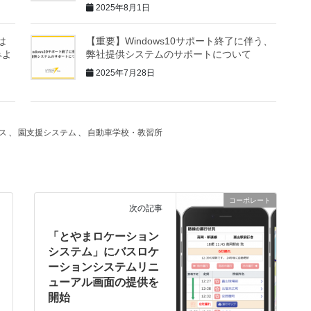
2025年8月1日
は
【重要】Windows10サポート終了に伴う、
みよ
弊社提供システムのサポートについて
2025年7月28日
ス
、
園支援システム
、
自動車学校・教習所
コーポレート
次の記事
「とやまロケーション
システム」にバスロケ
ーションシステムリニ
ューアル画面の提供を
開始